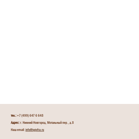
тел.:
+7 (499) 647 6 648
Адрес:
г. Нижний Новгород, Мотальный пер., д.8
Наш email:
info@ivgofra.ru