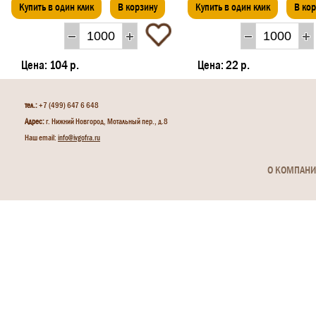
Купить в один клик
В корзину
Купить в один клик
В ко
Цена:
104 р.
Цена:
22 р.
тел.:
+7 (499) 647 6 648
Адрес:
г. Нижний Новгород, Мотальный пер., д.8
Наш email:
info@ivgofra.ru
О КОМПАН