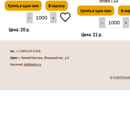
Бурый Т-23
Купить в один клик
В корзину
Купить в один клик
В ко
Цена:
20 р.
Цена:
21 р.
тел.:
+7 (499) 647 6 648
Адрес:
г. Нижний Новгород, Мотальный пер., д.8
Наш email:
info@ivgofra.ru
О КОМПАН